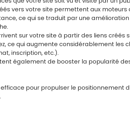
que votre site soit vu et visité par un publ
 créés vers votre site permettent aux moteur
nce, ce qui se traduit par une amélioratio
he.
arrivent sur votre site à partir des liens cré
ez, ce qui augmente considérablement les c
t, inscription, etc.).
ttent également de booster la popularité des 
ès efficace pour propulser le positionnement 
.