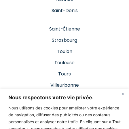
Saint-Denis
Saint-Étienne
Strasbourg
Toulon
Toulouse
Tours
Villeurbanne
Nous respectons votre vie privée.
© 2019 -2023 | www.leroymedia.fr
Nous utilisons des cookies pour améliorer votre expérience
de navigation, diffuser des publicités ou des contenus
Site automatisé par l’agence Trankilia
personnalisés et analyser notre trafic. En cliquant sur « Tout
accepter », vous consentez à notre utilisation des cookies.